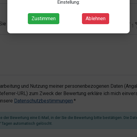
Einstellung:
Zustimmen
Ablehnen
 Sie vergeben?*
1
rarbeitung und Nutzung meiner personenbezogenen Daten (Angab
ferrer-URL) zum Zweck der Bewertung erkläre ich mich einvers
 unsere
Datenschutzbestimmungen
.*
 der Bewertung eine E-Mail, in der Sie die Bewertung bitte bestätigen. Die Dat
 Tagen automatisch gelöscht.