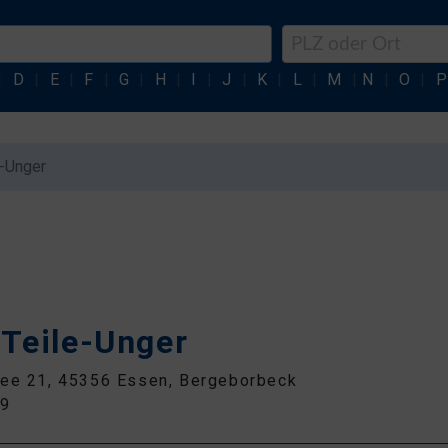
|
D
|
E
|
F
|
G
|
H
|
I
|
J
|
K
|
L
|
M
|
N
|
O
|
P
e-Unger
-Teile-Unger
lee 21, 45356 Essen, Bergeborbeck
79