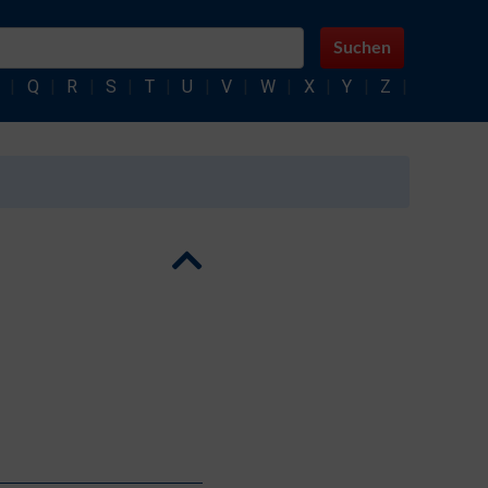
Suchen
|
Q
|
R
|
S
|
T
|
U
|
V
|
W
|
X
|
Y
|
Z
|