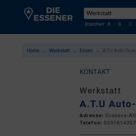
Branchen:
A
|
B
|
C
Home
Werkstatt
Essen
A.T.U Auto-Teil
KONTAKT
Werkstatt
A.T.U Auto
Adresse:
Econova-Al
Telefon:
020161435