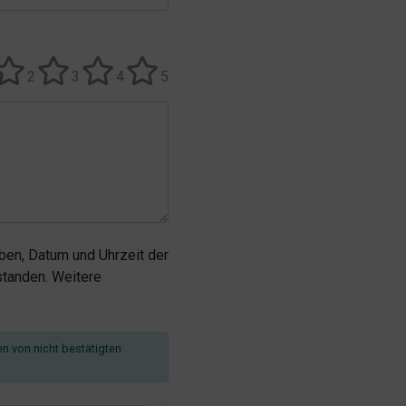
2
3
4
5
en, Datum und Uhrzeit der
tanden. Weitere
en von nicht bestätigten