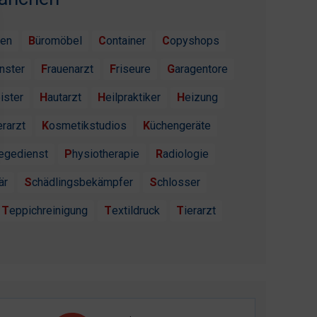
ten
Büromöbel
Container
Copyshops
enster
Frauenarzt
Friseure
Garagentore
ister
Hautarzt
Heilpraktiker
Heizung
erarzt
Kosmetikstudios
Küchengeräte
flegedienst
Physiotherapie
Radiologie
är
Schädlingsbekämpfer
Schlosser
Teppichreinigung
Textildruck
Tierarzt