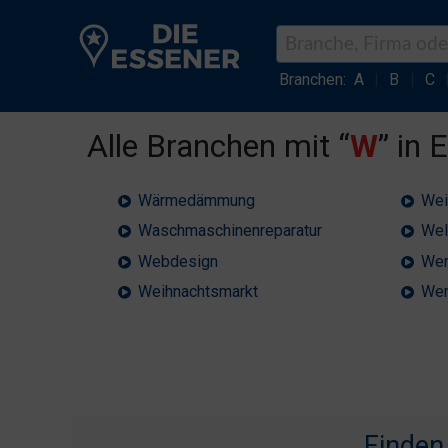
Branchen:
A
|
B
|
C
Alle Branchen mit “
W
” in 
Wärmedämmung
Wei
Waschmaschinenreparatur
Wel
Webdesign
Wer
Weihnachtsmarkt
Wer
Finden