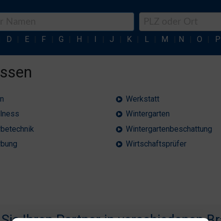
|
D
|
E
|
F
|
G
|
H
|
I
|
J
|
K
|
L
|
M
|
N
|
O
|
P
Essen
n
Werkstatt
lness
Wintergarten
betechnik
Wintergartenbeschattung
bung
Wirtschaftsprüfer
 Sie Ihren Partner in verschiedenen B