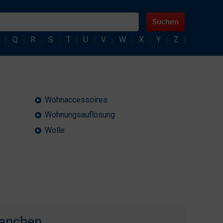
Suchen
|
Q
|
R
|
S
|
T
|
U
|
V
|
W
|
X
|
Y
|
Z
|
Wohnaccessoires
Wohnungsauflösung
Wolle
ranchen