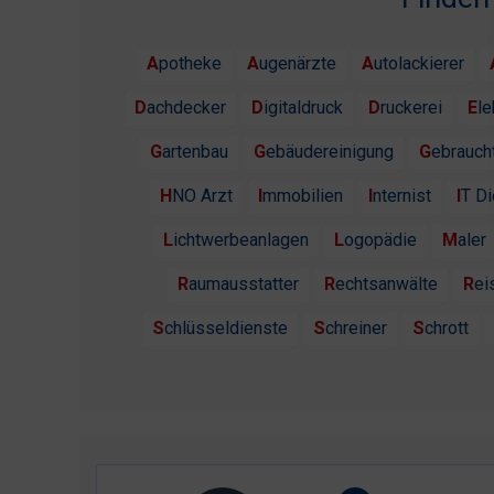
Apotheke
Augenärzte
Autolackierer
Dachdecker
Digitaldruck
Druckerei
El
Gartenbau
Gebäudereinigung
Gebrauc
HNO Arzt
Immobilien
Internist
IT D
Lichtwerbeanlagen
Logopädie
Maler
Raumausstatter
Rechtsanwälte
Re
Schlüsseldienste
Schreiner
Schrott