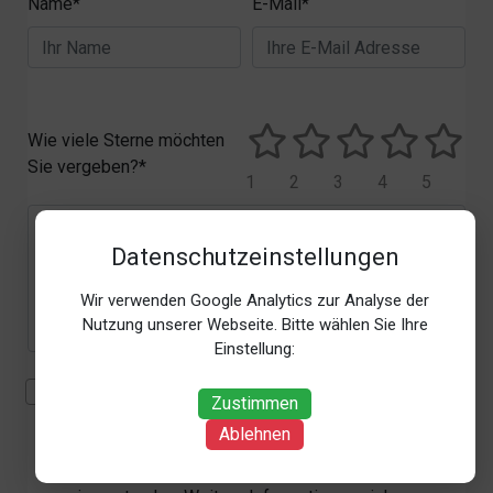
Name*
E-Mail*
Wie viele Sterne möchten
Sie vergeben?*
1
2
3
4
5
Datenschutzeinstellungen
Wir verwenden Google Analytics zur Analyse der
Nutzung unserer Webseite. Bitte wählen Sie Ihre
Einstellung:
Mit der Erhebung, Verarbeitung und Nutzung meiner
Zustimmen
personenbezogenen Daten (Angaben, Datum und
Ablehnen
Uhrzeit der Bewertungsabgabe, Referrer-URL) zum
Zweck der Bewertung erkläre ich mich