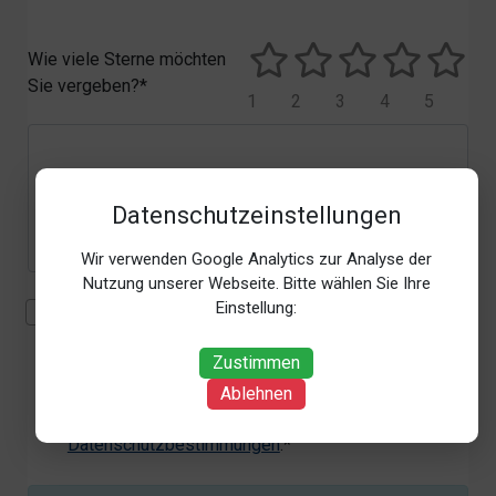
Wie viele Sterne möchten
Sie vergeben?*
1
2
3
4
5
Datenschutzeinstellungen
Wir verwenden Google Analytics zur Analyse der
Nutzung unserer Webseite. Bitte wählen Sie Ihre
Einstellung:
Mit der Erhebung, Verarbeitung und Nutzung meiner
personenbezogenen Daten (Angaben, Datum und
Zustimmen
Uhrzeit der Bewertungsabgabe, Referrer-URL) zum
Zweck der Bewertung erkläre ich mich
Ablehnen
einverstanden. Weitere Informationen siehe unsere
Datenschutzbestimmungen
.*