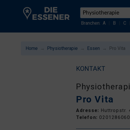
Branchen:
A
|
B
|
C
Home
Physiotherapie
Essen
Pro Vita
KONTAKT
Physiotherap
Pro Vita
Adresse:
Huttropstr.
Telefon:
020128606