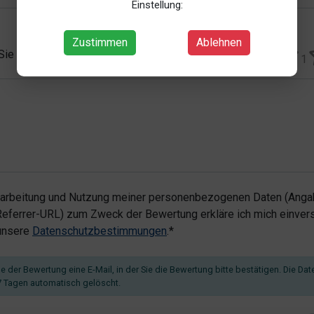
Einstellung:
Zustimmen
Ablehnen
 Sie vergeben?*
1
rarbeitung und Nutzung meiner personenbezogenen Daten (Angab
ferrer-URL) zum Zweck der Bewertung erkläre ich mich einvers
 unsere
Datenschutzbestimmungen
.*
 der Bewertung eine E-Mail, in der Sie die Bewertung bitte bestätigen. Die Dat
 Tagen automatisch gelöscht.