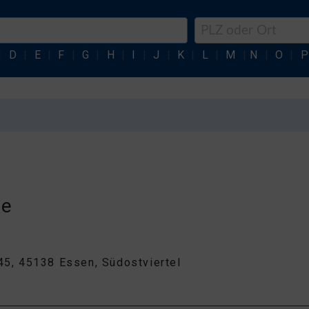
|
D
|
E
|
F
|
G
|
H
|
I
|
J
|
K
|
L
|
M
|
N
|
O
|
P
ie
 45, 45138 Essen, Südostviertel
0