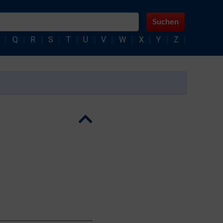
Suchen
|
Q
|
R
|
S
|
T
|
U
|
V
|
W
|
X
|
Y
|
Z
|