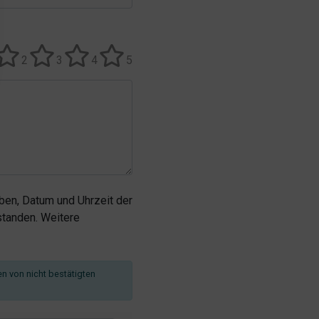
2
3
4
5
en, Datum und Uhrzeit der
tanden. Weitere
en von nicht bestätigten