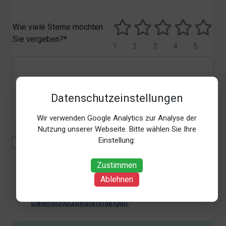
Wie viele Sterne möchten
Sie vergeben?*
1
2
3
4
5
Datenschutzeinstellungen
Wir verwenden Google Analytics zur Analyse der
Nutzung unserer Webseite. Bitte wählen Sie Ihre
Einstellung:
Mit der Erhebung, Verarbeitung und Nutzung meiner
personenbezogenen Daten (Angaben, Datum und
Zustimmen
Uhrzeit der Bewertungsabgabe, Referrer-URL) zum
Zweck der Bewertung erkläre ich mich
Ablehnen
einverstanden. Weitere Informationen siehe unsere
Datenschutzbestimmungen
.*