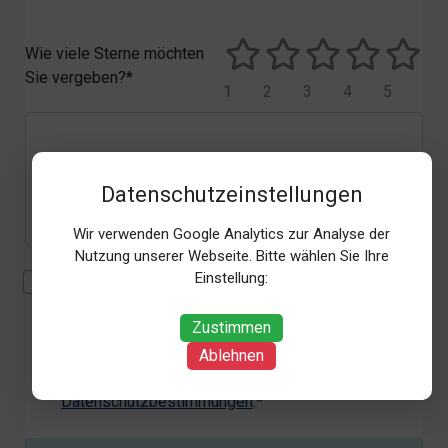
Wie viele Sterne möchten
Sie vergeben?*
1
2
3
4
5
Datenschutzeinstellungen
Wir verwenden Google Analytics zur Analyse der
Nutzung unserer Webseite. Bitte wählen Sie Ihre
Einstellung:
Mit der Erhebung, Verarbeitung und Nutzung meiner
personenbezogenen Daten (Angaben, Datum und
Zustimmen
Uhrzeit der Bewertungsabgabe, Referrer-URL) zum
Zweck der Bewertung erkläre ich mich
Ablehnen
einverstanden. Weitere Informationen siehe unsere
Datenschutzbestimmungen
.*