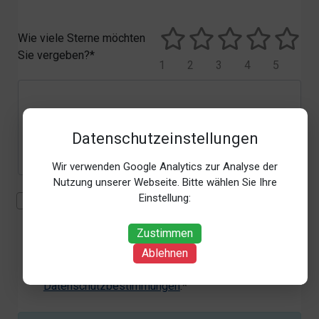
Wie viele Sterne möchten
Sie vergeben?*
1
2
3
4
5
Datenschutzeinstellungen
Wir verwenden Google Analytics zur Analyse der
Nutzung unserer Webseite. Bitte wählen Sie Ihre
Einstellung:
Mit der Erhebung, Verarbeitung und Nutzung meiner
personenbezogenen Daten (Angaben, Datum und
Zustimmen
Uhrzeit der Bewertungsabgabe, Referrer-URL) zum
Zweck der Bewertung erkläre ich mich
Ablehnen
einverstanden. Weitere Informationen siehe unsere
Datenschutzbestimmungen
.*