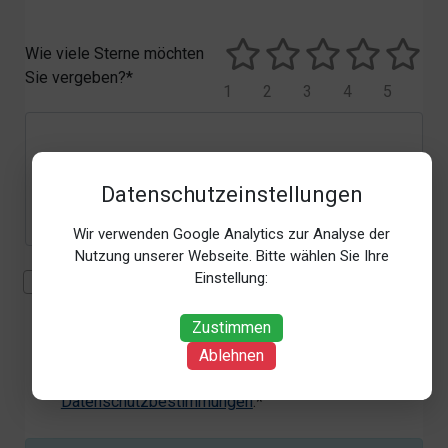
Wie viele Sterne möchten
Sie vergeben?*
1
2
3
4
5
Datenschutzeinstellungen
Wir verwenden Google Analytics zur Analyse der
Nutzung unserer Webseite. Bitte wählen Sie Ihre
Einstellung:
Mit der Erhebung, Verarbeitung und Nutzung meiner
personenbezogenen Daten (Angaben, Datum und
Zustimmen
Uhrzeit der Bewertungsabgabe, Referrer-URL) zum
Zweck der Bewertung erkläre ich mich
Ablehnen
einverstanden. Weitere Informationen siehe unsere
Datenschutzbestimmungen
.*