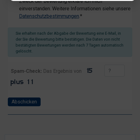
Zweck der Bewertung erkläre ich mich
einverstanden. Weitere Informationen siehe unsere
Datenschutzbestimmungen
.*
Sie erhalten nach der Abgabe der Bewertung eine E-Mail, in
der Sie die Bewertung bitte bestätigen. Die Daten von nicht
bestätigten Bewertungen werden nach 7 Tagen automatisch
gelöscht.
Spam-Check:
Das Ergebnis von
Abschicken