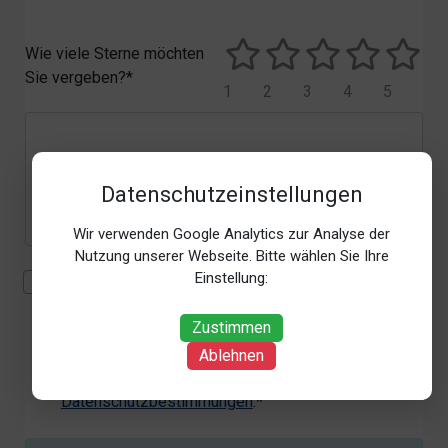
Wie viele Sterne möchten
Sie vergeben?*
1
2
3
4
5
Datenschutzeinstellungen
Wir verwenden Google Analytics zur Analyse der
Nutzung unserer Webseite. Bitte wählen Sie Ihre
Einstellung:
Mit der Erhebung, Verarbeitung und Nutzung meiner
personenbezogenen Daten (Angaben, Datum und
Zustimmen
Uhrzeit der Bewertungsabgabe, Referrer-URL) zum
Zweck der Bewertung erkläre ich mich
Ablehnen
einverstanden. Weitere Informationen siehe unsere
Datenschutzbestimmungen
.*