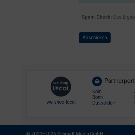
Spam-Check:
Das Ergeb
Abschicken
Partnerport
Köln
Bonn
we shop local
Düsseldorf
© 2000–2026 Schmidt Media GmbH