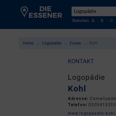
Branchen:
A
|
B
|
C
Home
Logopädie
Essen
Kohl
KONTAKT
Logopädie
Kohl
Adresse:
Corneliusst
Telefon:
020541533
www.logopaedie-kohl