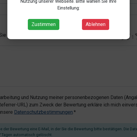
Nutzung unserer Webseite. Bitte wählen Sie Ihre
Einstellung:
Zustimmen
Ablehnen
 Sie vergeben?*
1
rarbeitung und Nutzung meiner personenbezogenen Daten (Angab
ferrer-URL) zum Zweck der Bewertung erkläre ich mich einvers
 unsere
Datenschutzbestimmungen
.*
 der Bewertung eine E-Mail, in der Sie die Bewertung bitte bestätigen. Die Dat
 Tagen automatisch gelöscht.