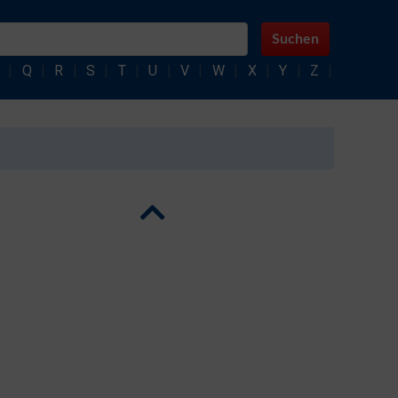
Suchen
|
Q
|
R
|
S
|
T
|
U
|
V
|
W
|
X
|
Y
|
Z
|