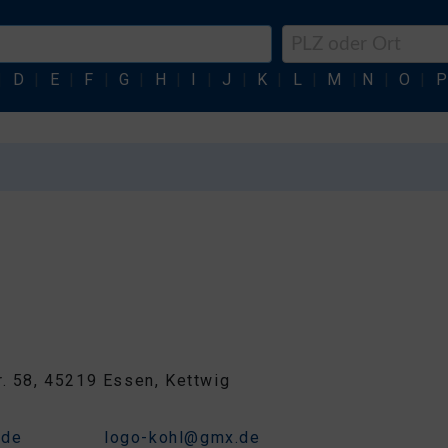
|
D
|
E
|
F
|
G
|
H
|
I
|
J
|
K
|
L
|
M
|
N
|
O
|
P
r. 58, 45219 Essen, Kettwig
3
.de
logo-kohl@gmx.de