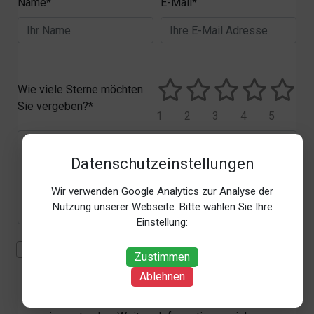
Name*
E-Mail*
Wie viele Sterne möchten
Sie vergeben?*
1
2
3
4
5
Datenschutzeinstellungen
Wir verwenden Google Analytics zur Analyse der
Nutzung unserer Webseite. Bitte wählen Sie Ihre
Einstellung:
Mit der Erhebung, Verarbeitung und Nutzung meiner
Zustimmen
personenbezogenen Daten (Angaben, Datum und
Ablehnen
Uhrzeit der Bewertungsabgabe, Referrer-URL) zum
Zweck der Bewertung erkläre ich mich