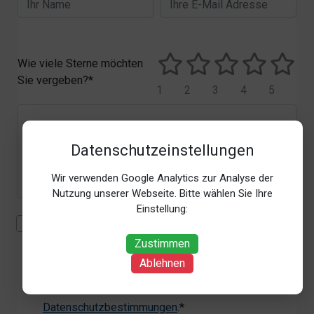
Wie viele Sterne möchten
Sie vergeben?*
1
2
3
4
5
Datenschutzeinstellungen
Wir verwenden Google Analytics zur Analyse der
Nutzung unserer Webseite. Bitte wählen Sie Ihre
Einstellung:
Mit der Erhebung, Verarbeitung und Nutzung meiner
personenbezogenen Daten (Angaben, Datum und
Zustimmen
Uhrzeit der Bewertungsabgabe, Referrer-URL) zum
Ablehnen
Zweck der Bewertung erkläre ich mich
einverstanden. Weitere Informationen siehe unsere
Datenschutzbestimmungen
.*