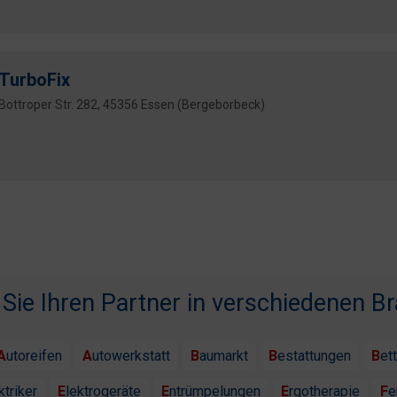
TurboFix
Bottroper Str. 282, 45356 Essen (Bergeborbeck)
 Sie Ihren Partner in verschiedenen B
Autoreifen
Autowerkstatt
Baumarkt
Bestattungen
Bet
ektriker
Elektrogeräte
Entrümpelungen
Ergotherapie
F