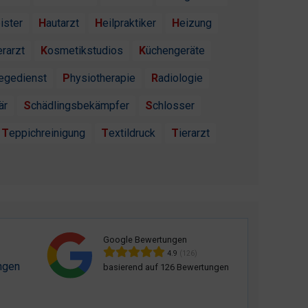
ister
Hautarzt
Heilpraktiker
Heizung
erarzt
Kosmetikstudios
Küchengeräte
flegedienst
Physiotherapie
Radiologie
är
Schädlingsbekämpfer
Schlosser
Teppichreinigung
Textildruck
Tierarzt
Google Bewertungen
4.9
(126)
ngen
basierend auf 126 Bewertungen