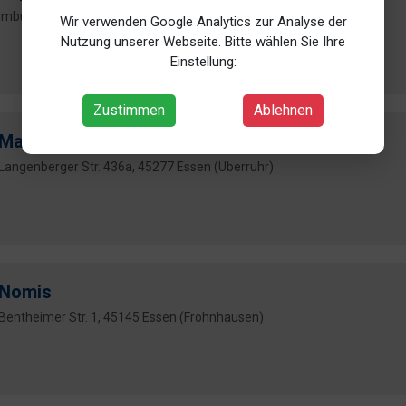
Imbuschweg 37, 45327 Essen (Katernberg)
Wir verwenden Google Analytics zur Analyse der
Nutzung unserer Webseite. Bitte wählen Sie Ihre
Einstellung:
Zustimmen
Ablehnen
Magdans, Rutkowski GbR
Langenberger Str. 436a, 45277 Essen (Überruhr)
Nomis
Bentheimer Str. 1, 45145 Essen (Frohnhausen)