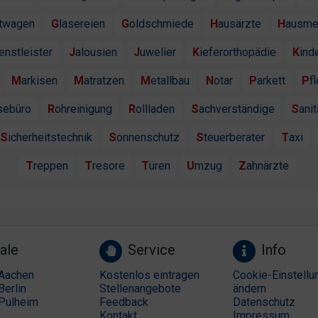
htwagen
Glasereien
Goldschmiede
Hausärzte
Hausme
ienstleister
Jalousien
Juwelier
Kieferorthopädie
Kind
Markisen
Matratzen
Metallbau
Notar
Parkett
P
isebüro
Rohreinigung
Rollladen
Sachverständige
Sanit
Sicherheitstechnik
Sonnenschutz
Steuerberater
Taxi
Treppen
Tresore
Türen
Umzug
Zahnärzte
ale
Service
Info
Aachen
Kostenlos eintragen
Cookie-Einstellu
Berlin
Stellenangebote
ändern
Pulheim
Feedback
Datenschutz
Kontakt
Impressum