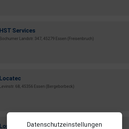
HST Services
Bochumer Landstr. 347, 45279 Essen (Freisenbruch)
Locatec
Levinstr. 68, 45356 Essen (Bergeborbeck)
Datenschutzeinstellungen
Loppe GmbH