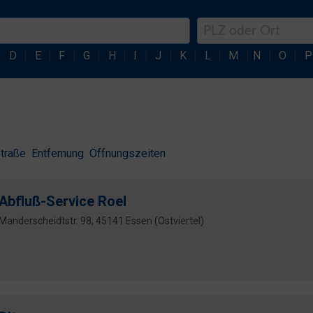
|
D
|
E
|
F
|
G
|
H
|
I
|
J
|
K
|
L
|
M
|
N
|
O
|
P
traße
Entfernung
Öffnungszeiten
Abfluß-Service Roel
Manderscheidtstr. 98, 45141 Essen (Ostviertel)