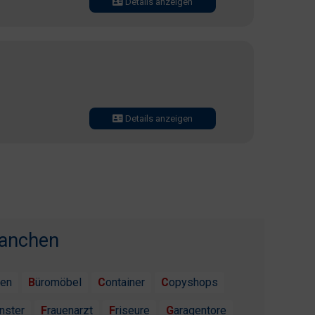
Details anzeigen
Details anzeigen
ranchen
ten
Büromöbel
Container
Copyshops
enster
Frauenarzt
Friseure
Garagentore