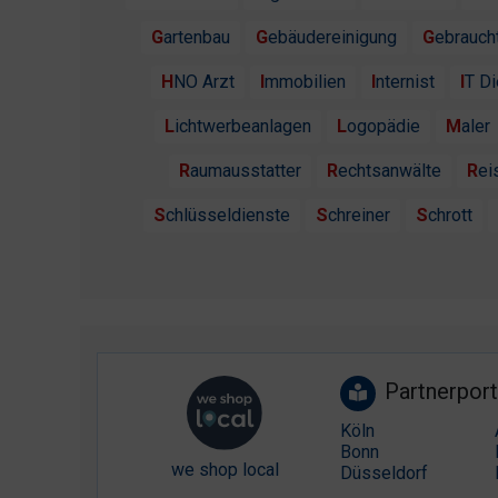
Gartenbau
Gebäudereinigung
Gebrauc
HNO Arzt
Immobilien
Internist
IT D
Lichtwerbeanlagen
Logopädie
Maler
Raumausstatter
Rechtsanwälte
Re
Schlüsseldienste
Schreiner
Schrott
Partnerport
Köln
Bonn
we shop local
Düsseldorf