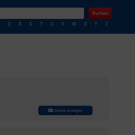
Suchen
|
Q
|
R
|
S
|
T
|
U
|
V
|
W
|
X
|
Y
|
Z
|
Details anzeigen