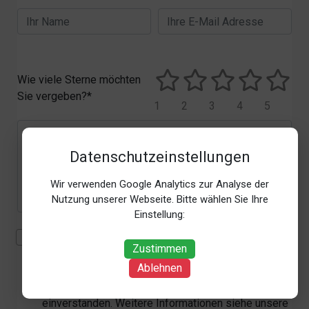
Wie viele Sterne möchten
Sie vergeben?*
1
2
3
4
5
Datenschutzeinstellungen
Wir verwenden Google Analytics zur Analyse der
Nutzung unserer Webseite. Bitte wählen Sie Ihre
Einstellung:
Mit der Erhebung, Verarbeitung und Nutzung meiner
Zustimmen
personenbezogenen Daten (Angaben, Datum und
Ablehnen
Uhrzeit der Bewertungsabgabe, Referrer-URL) zum
Zweck der Bewertung erkläre ich mich
einverstanden. Weitere Informationen siehe unsere