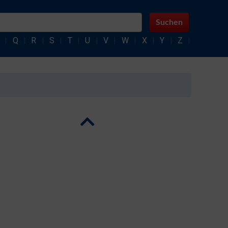
Suchen
|
Q
|
R
|
S
|
T
|
U
|
V
|
W
|
X
|
Y
|
Z
|