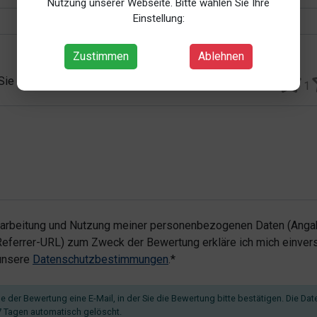
Nutzung unserer Webseite. Bitte wählen Sie Ihre
Einstellung:
Zustimmen
Ablehnen
 Sie vergeben?*
1
rarbeitung und Nutzung meiner personenbezogenen Daten (Angab
ferrer-URL) zum Zweck der Bewertung erkläre ich mich einvers
 unsere
Datenschutzbestimmungen
.*
 der Bewertung eine E-Mail, in der Sie die Bewertung bitte bestätigen. Die Dat
 Tagen automatisch gelöscht.