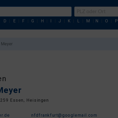
|
D
|
E
|
F
|
G
|
H
|
I
|
J
|
K
|
L
|
M
|
N
|
O
|
P
. Meyer
en
Meyer
5259 Essen, Heisingen
8
er.de
nfdfrankfurt@googlemail.com