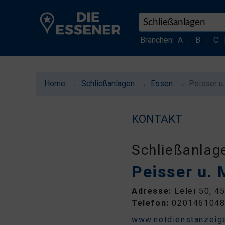
Branchen:
A
|
B
|
C
Home
Schließanlagen
Essen
Peisser u
KONTAKT
Schließanlag
Peisser u. 
Adresse:
Lelei 50, 4
Telefon:
020146104
www.notdienstanzeig