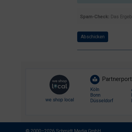
Spam-Check:
Das Ergeb
Abschicken
Partnerport
Köln
Bonn
we shop local
Düsseldorf
© 2000–2026 Schmidt Media GmbH