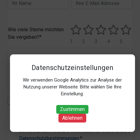
Wie viele Sterne möchten
Sie vergeben?*
1
2
3
4
5
Datenschutzeinstellungen
Wir verwenden Google Analytics zur Analyse der
Nutzung unserer Webseite. Bitte wählen Sie Ihre
Einstellung:
Mit der Erhebung, Verarbeitung und Nutzung meiner
personenbezogenen Daten (Angaben, Datum und
Zustimmen
Uhrzeit der Bewertungsabgabe, Referrer-URL) zum
Ablehnen
Zweck der Bewertung erkläre ich mich
einverstanden. Weitere Informationen siehe unsere
Datenschutzbestimmungen
.*