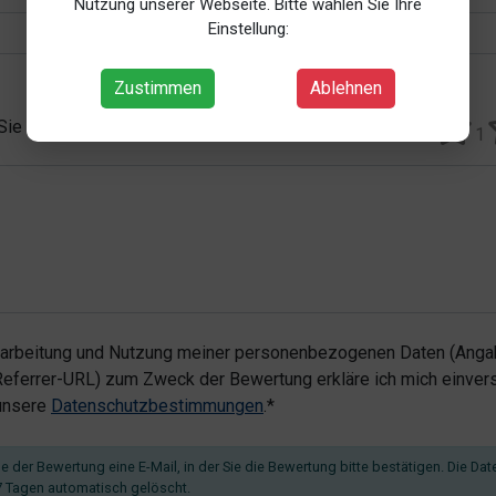
Nutzung unserer Webseite. Bitte wählen Sie Ihre
Einstellung:
Zustimmen
Ablehnen
 Sie vergeben?*
1
rarbeitung und Nutzung meiner personenbezogenen Daten (Angab
ferrer-URL) zum Zweck der Bewertung erkläre ich mich einvers
 unsere
Datenschutzbestimmungen
.*
 der Bewertung eine E-Mail, in der Sie die Bewertung bitte bestätigen. Die Dat
 Tagen automatisch gelöscht.