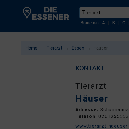
Branchen:
A
|
B
|
C
Home
Tierarzt
Essen
Häuser
KONTAKT
Tierarzt
Häuser
Adresse:
Schürmannst
Telefon:
020125555
www.tierarzt-haeuser