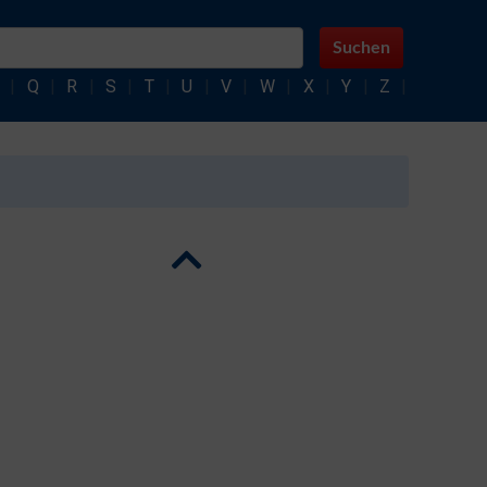
Suchen
|
Q
|
R
|
S
|
T
|
U
|
V
|
W
|
X
|
Y
|
Z
|