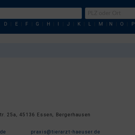
|
D
|
E
|
F
|
G
|
H
|
I
|
J
|
K
|
L
|
M
|
N
|
O
|
P
r. 25a, 45136 Essen, Bergerhausen
3
.de
praxis@tierarzt-haeuser.de