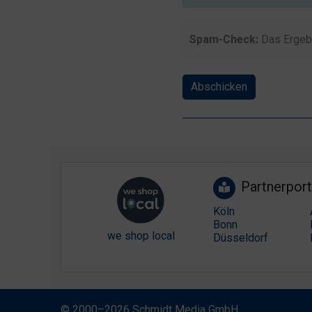
Spam-Check:
Das Ergeb
Abschicken
Partnerport
Köln
Bonn
we shop local
Düsseldorf
© 2000–2026 Schmidt Media GmbH