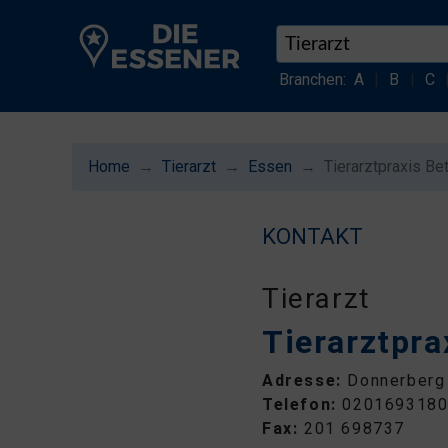
Branchen:
A
|
B
|
C
Home
Tierarzt
Essen
Tierarztpraxis B
KONTAKT
Tierarzt
Tierarztpr
Adresse:
Donnerberg 
Telefon:
020169318
Fax:
201 698737