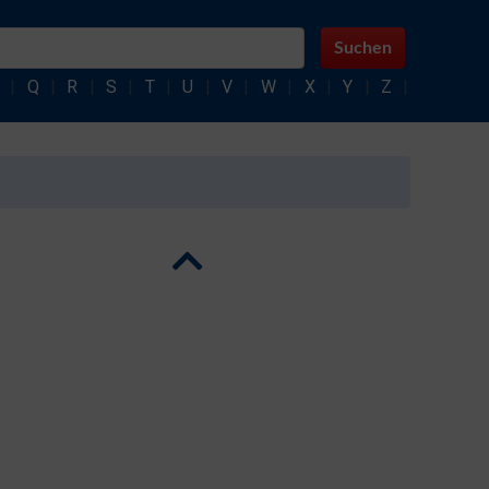
Suchen
|
Q
|
R
|
S
|
T
|
U
|
V
|
W
|
X
|
Y
|
Z
|