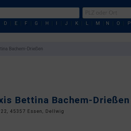
|
D
|
E
|
F
|
G
|
H
|
I
|
J
|
K
|
L
|
M
|
N
|
O
|
P
ettina Bachem-Drießen
axis Bettina Bachem-Drießen
22, 45357 Essen, Dellwig
0