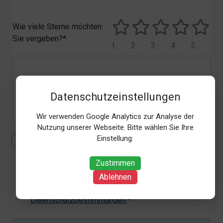
Wie viele Sterne möchten
Sie vergeben?*
1
2
3
4
5
Datenschutzeinstellungen
Wir verwenden Google Analytics zur Analyse der
Nutzung unserer Webseite. Bitte wählen Sie Ihre
Einstellung:
Mit der Erhebung, Verarbeitung und Nutzung meiner
personenbezogenen Daten (Angaben, Datum und
Zustimmen
Uhrzeit der Bewertungsabgabe, Referrer-URL) zum
Zweck der Bewertung erkläre ich mich
Ablehnen
einverstanden. Weitere Informationen siehe unsere
Datenschutzbestimmungen
.*