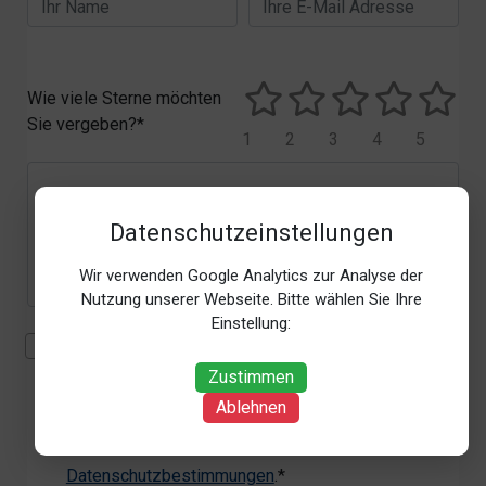
Wie viele Sterne möchten
Sie vergeben?*
1
2
3
4
5
Datenschutzeinstellungen
Wir verwenden Google Analytics zur Analyse der
Nutzung unserer Webseite. Bitte wählen Sie Ihre
Einstellung:
Mit der Erhebung, Verarbeitung und Nutzung meiner
personenbezogenen Daten (Angaben, Datum und
Zustimmen
Uhrzeit der Bewertungsabgabe, Referrer-URL) zum
Ablehnen
Zweck der Bewertung erkläre ich mich
einverstanden. Weitere Informationen siehe unsere
Datenschutzbestimmungen
.*