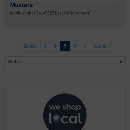
Mustafa
Meybuschhof 54, 45327 Essen (Katernberg)
Zurück
3
4
5
6
7
Weiter