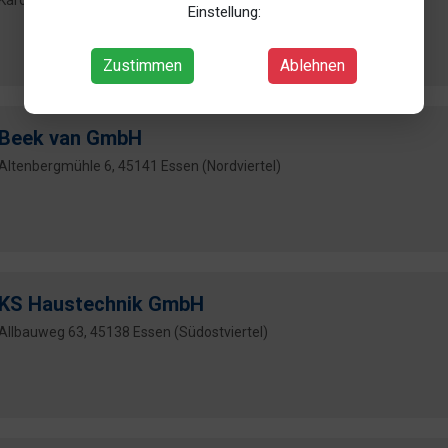
Karolingerstr. 51, 45141 Essen (Ostviertel Stoppenbg)
Einstellung:
Zustimmen
Ablehnen
Beek van GmbH
Altenbergmühle 6, 45141 Essen (Nordviertel)
KS Haustechnik GmbH
Allbauweg 63, 45138 Essen (Südostviertel)