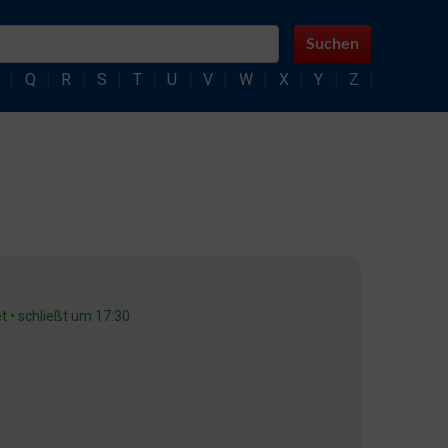
Suchen
|
Q
|
R
|
S
|
T
|
U
|
V
|
W
|
X
|
Y
|
Z
|
et
• schließt um 17:30