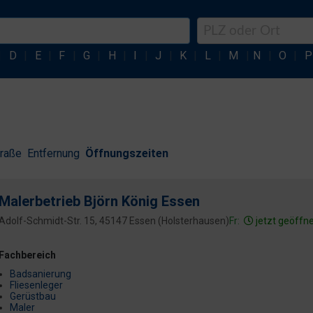
|
D
|
E
|
F
|
G
|
H
|
I
|
J
|
K
|
L
|
M
|
N
|
O
|
P
traße
Entfernung
Öffnungszeiten
Malerbetrieb Björn König Essen
Adolf-Schmidt-Str. 15, 45147 Essen (Holsterhausen)
Fr:
jetzt geöffn
Fachbereich
Badsanierung
Fliesenleger
Gerüstbau
Maler