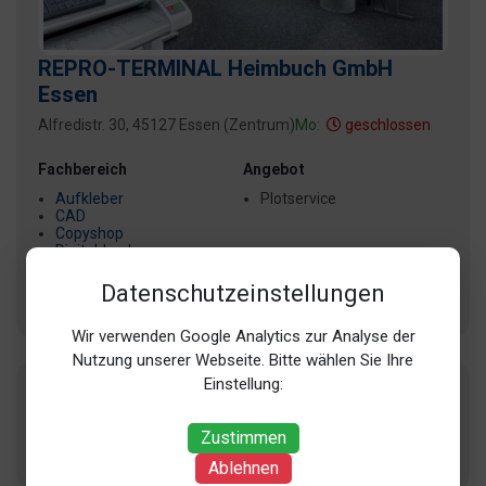
REPRO-TERMINAL Heimbuch GmbH
Essen
Alfredistr. 30, 45127 Essen (Zentrum)
Mo:
geschlossen
Fachbereich
Angebot
Aufkleber
Plotservice
CAD
Copyshop
Digitaldruck
Drucker
Datenschutzeinstellungen
+ 2 weitere
Wir verwenden Google Analytics zur Analyse der
Nutzung unserer Webseite. Bitte wählen Sie Ihre
Einstellung:
FÜLLSERVICE Essen-Steele
Zustimmen
Kaiser-Otto-Platz 14, 45276 Essen (Steele)
Ablehnen