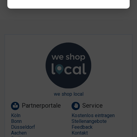
we shop local
Partnerportale
Service
Köln
Kostenlos eintragen
Bonn
Stellenangebote
Düsseldorf
Feedback
Aachen
Kontakt