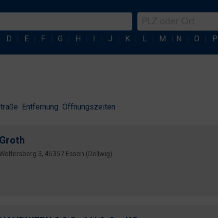
|
D
|
E
|
F
|
G
|
H
|
I
|
J
|
K
|
L
|
M
|
N
|
O
|
P
traße
Entfernung
Öffnungszeiten
Groth
Woltersberg 3, 45357 Essen (Dellwig)