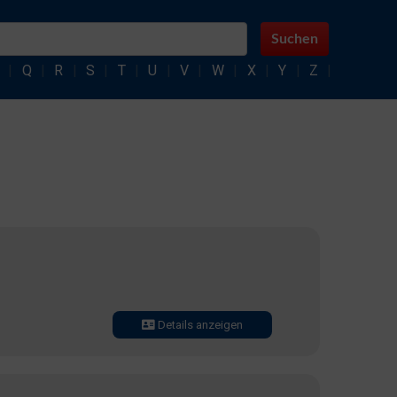
Suchen
|
Q
|
R
|
S
|
T
|
U
|
V
|
W
|
X
|
Y
|
Z
|
Details anzeigen