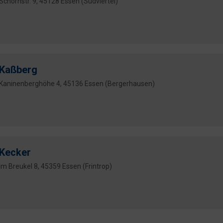
Schornstr. 9, 45128 Essen (Südviertel)
Kaßberg
Kaninenberghöhe 4, 45136 Essen (Bergerhausen)
Kecker
Im Breukel 8, 45359 Essen (Frintrop)