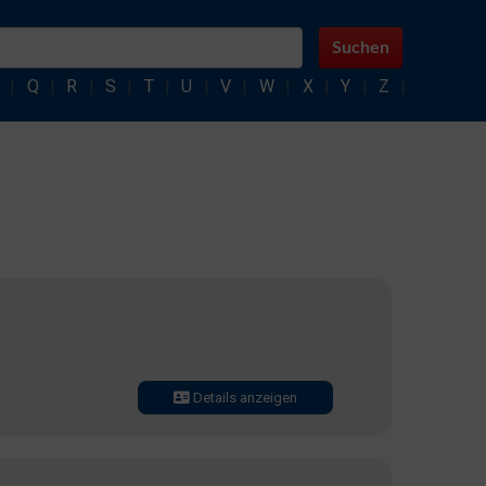
Suchen
|
Q
|
R
|
S
|
T
|
U
|
V
|
W
|
X
|
Y
|
Z
|
Details anzeigen