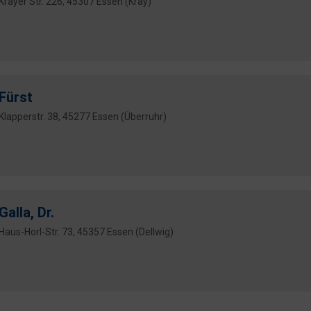
Krayer Str. 226, 45307 Essen (Kray)
Fürst
Klapperstr. 38, 45277 Essen (Überruhr)
Galla, Dr.
Haus-Horl-Str. 73, 45357 Essen (Dellwig)