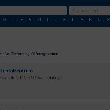
|
D
|
E
|
F
|
G
|
H
|
I
|
J
|
K
|
L
|
M
|
N
|
O
|
P
traße
Entfernung
Öffnungszeiten
Dentalzentrum
Herwarthstr. 102, 45138 Essen (Huttrop)