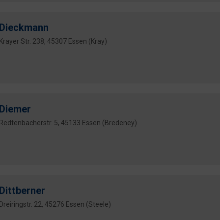
Dieckmann
Krayer Str. 238, 45307 Essen (Kray)
Diemer
Redtenbacherstr. 5, 45133 Essen (Bredeney)
Dittberner
Dreiringstr. 22, 45276 Essen (Steele)