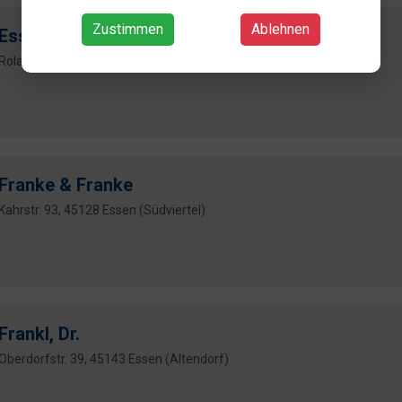
Zustimmen
Ablehnen
Essers
Rolandstr. 7, 45128 Essen (Südviertel)
Franke & Franke
Kahrstr. 93, 45128 Essen (Südviertel)
Frankl, Dr.
Oberdorfstr. 39, 45143 Essen (Altendorf)