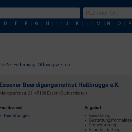
|
D
|
E
|
F
|
G
|
H
|
I
|
J
|
K
|
L
|
M
|
N
|
O
|
P
traße
Entfernung
Öffnungszeiten
Essener Beerdigungsinstitut Heßbrügge e.K.
Markgrafenstr. 21, 45138 Essen (Südostviertel)
Fachbereich
Angebot
Bestattungen
Beisetzung
Bestattungsformalität
Erdbestattung
Feuerbestattung