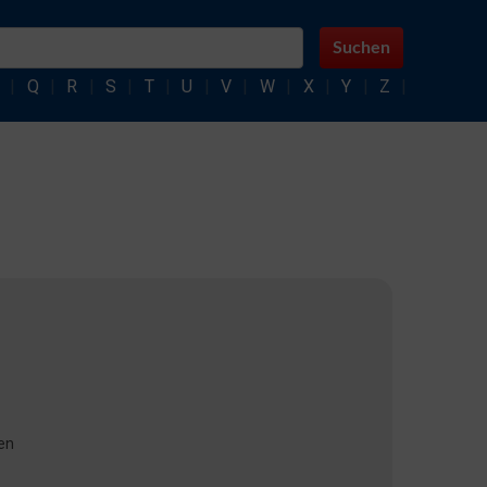
Suchen
|
Q
|
R
|
S
|
T
|
U
|
V
|
W
|
X
|
Y
|
Z
|
en