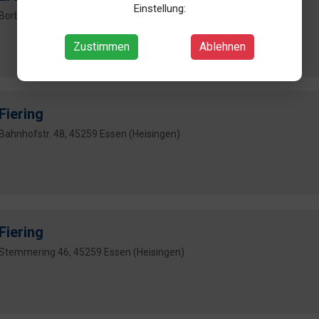
Einstellung:
Borbecker Str. 219, 45355 Essen (Borbeck)
Zustimmen
Ablehnen
Fiering
Bahnhofstr. 48, 45259 Essen (Heisingen)
Fiering
Stemmering 46, 45259 Essen (Heisingen)